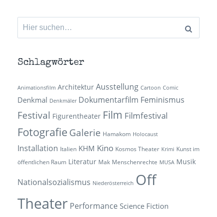
Suchen
nach:
Schlagwörter
Ausstellung
Architektur
Animationsfilm
Cartoon
Comic
Dokumentarfilm
Feminismus
Denkmal
Denkmäler
Film
Festival
Filmfestival
Figurentheater
Fotografie
Galerie
Hamakom
Holocaust
Kino
Installation
KHM
Italien
Kosmos Theater
Kunst im
Krimi
Literatur
Musik
öffentlichen Raum
Mak
Menschenrechte
MUSA
Off
Nationalsozialismus
Niederösterreich
Theater
Performance
Science Fiction