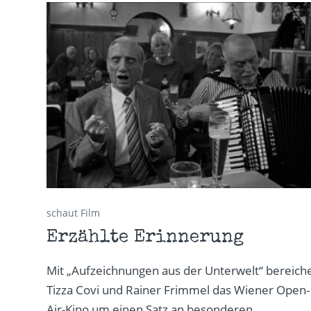
schaut Film
Erzählte Erinnerung
Mit „Aufzeichnungen aus der Unterwelt“ bereich
Tizza Covi und Rainer Frimmel das Wiener Open-
Air-Kino um einen Satz an besonderen