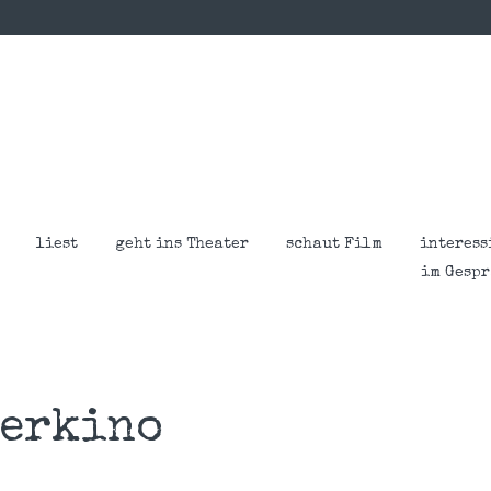
liest
geht ins Theater
schaut Film
interess
im Gesp
erkino