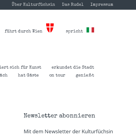
Über Kulturfüchsin
Das Rudel
Impressum
führt durch Wien
spricht
iert sich für Kunst
erkundet die Stadt
räch
hat Gäste
on tour
genießt
Newsletter abonnieren
Mit dem Newsletter der Kulturfüchsin