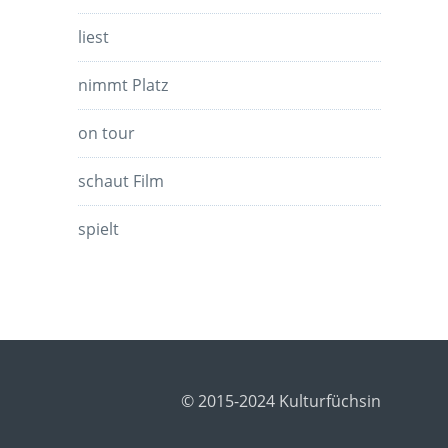
liest
nimmt Platz
on tour
schaut Film
spielt
© 2015-2024 Kulturfüchsin