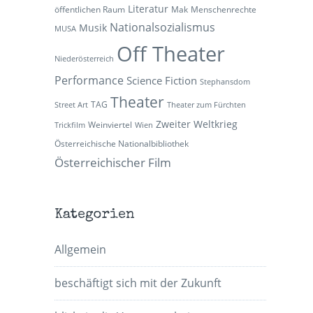
Literatur
öffentlichen Raum
Mak
Menschenrechte
Nationalsozialismus
Musik
MUSA
Off Theater
Niederösterreich
Performance
Science Fiction
Stephansdom
Theater
TAG
Street Art
Theater zum Fürchten
Zweiter Weltkrieg
Weinviertel
Trickfilm
Wien
Österreichische Nationalbibliothek
Österreichischer Film
Kategorien
Allgemein
beschäftigt sich mit der Zukunft