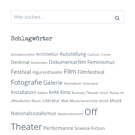
Suchen
nach:
Schlagwörter
Ausstellung
Architektur
Animationsfilm
Cartoon
Comic
Dokumentarfilm
Feminismus
Denkmal
Denkmäler
Film
Festival
Filmfestival
Figurentheater
Fotografie
Galerie
Hamakom
Holocaust
Kino
Installation
KHM
Italien
Kosmos Theater
Kunst im
Krimi
Literatur
Musik
öffentlichen Raum
Mak
Menschenrechte
MUSA
Off
Nationalsozialismus
Niederösterreich
Theater
Performance
Science Fiction