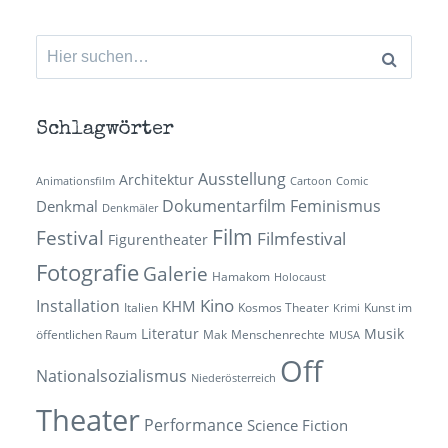
Suchen
nach:
Schlagwörter
Ausstellung
Architektur
Animationsfilm
Cartoon
Comic
Dokumentarfilm
Feminismus
Denkmal
Denkmäler
Film
Festival
Filmfestival
Figurentheater
Fotografie
Galerie
Hamakom
Holocaust
Kino
Installation
KHM
Italien
Kosmos Theater
Kunst im
Krimi
Literatur
Musik
öffentlichen Raum
Mak
Menschenrechte
MUSA
Off
Nationalsozialismus
Niederösterreich
Theater
Performance
Science Fiction