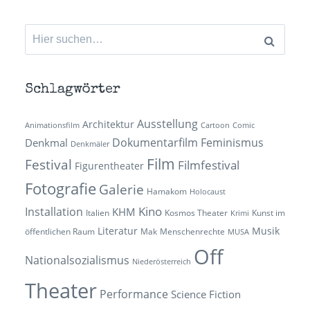
Suchen
nach:
Schlagwörter
Ausstellung
Architektur
Animationsfilm
Cartoon
Comic
Dokumentarfilm
Feminismus
Denkmal
Denkmäler
Film
Festival
Filmfestival
Figurentheater
Fotografie
Galerie
Hamakom
Holocaust
Kino
Installation
KHM
Italien
Kosmos Theater
Kunst im
Krimi
Literatur
Musik
öffentlichen Raum
Mak
Menschenrechte
MUSA
Off
Nationalsozialismus
Niederösterreich
Theater
Performance
Science Fiction