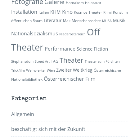
Fotografie
Galerie
Hamakom
Holocaust
Kino
Installation
KHM
Italien
Kosmos Theater
Kunst im
Krimi
Literatur
Musik
öffentlichen Raum
Mak
Menschenrechte
MUSA
Off
Nationalsozialismus
Niederösterreich
Theater
Performance
Science Fiction
Theater
TAG
Stephansdom
Street Art
Theater zum Fürchten
Zweiter Weltkrieg
Weinviertel
Österreichische
Trickfilm
Wien
Österreichischer Film
Nationalbibliothek
Kategorien
Allgemein
beschäftigt sich mit der Zukunft