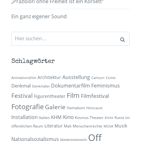
„Präzision ohne Freiheit ist ein Korsett”
Ein ganz eigener Sound
Suchen
nach:
Schlagwörter
Ausstellung
Architektur
Animationsfilm
Cartoon
Comic
Dokumentarfilm
Feminismus
Denkmal
Denkmäler
Film
Festival
Filmfestival
Figurentheater
Fotografie
Galerie
Hamakom
Holocaust
Kino
Installation
KHM
Italien
Kosmos Theater
Kunst im
Krimi
Literatur
Musik
öffentlichen Raum
Mak
Menschenrechte
MUSA
Off
Nationalsozialismus
Niederösterreich