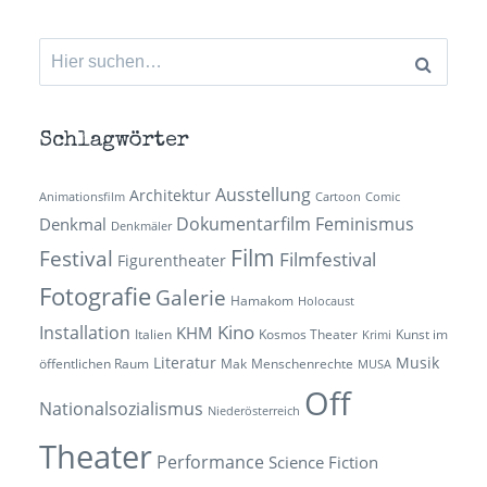
Suchen
nach:
Schlagwörter
Ausstellung
Architektur
Animationsfilm
Cartoon
Comic
Dokumentarfilm
Feminismus
Denkmal
Denkmäler
Film
Festival
Filmfestival
Figurentheater
Fotografie
Galerie
Hamakom
Holocaust
Kino
Installation
KHM
Italien
Kosmos Theater
Kunst im
Krimi
Literatur
Musik
öffentlichen Raum
Mak
Menschenrechte
MUSA
Off
Nationalsozialismus
Niederösterreich
Theater
Performance
Science Fiction