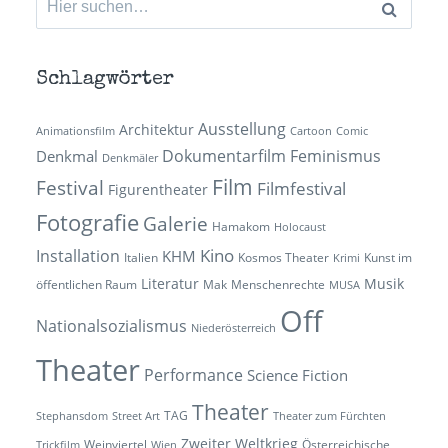
nach:
Schlagwörter
Ausstellung
Architektur
Animationsfilm
Cartoon
Comic
Dokumentarfilm
Feminismus
Denkmal
Denkmäler
Film
Festival
Filmfestival
Figurentheater
Fotografie
Galerie
Hamakom
Holocaust
Kino
Installation
KHM
Italien
Kosmos Theater
Kunst im
Krimi
Literatur
Musik
öffentlichen Raum
Mak
Menschenrechte
MUSA
Off
Nationalsozialismus
Niederösterreich
Theater
Performance
Science Fiction
Theater
TAG
Stephansdom
Street Art
Theater zum Fürchten
Zweiter Weltkrieg
Weinviertel
Österreichische
Trickfilm
Wien