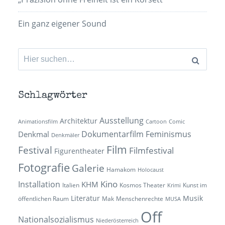
Ein ganz eigener Sound
Suchen
nach:
Schlagwörter
Ausstellung
Architektur
Animationsfilm
Cartoon
Comic
Dokumentarfilm
Feminismus
Denkmal
Denkmäler
Film
Festival
Filmfestival
Figurentheater
Fotografie
Galerie
Hamakom
Holocaust
Kino
Installation
KHM
Italien
Kosmos Theater
Kunst im
Krimi
Literatur
Musik
öffentlichen Raum
Mak
Menschenrechte
MUSA
Off
Nationalsozialismus
Niederösterreich