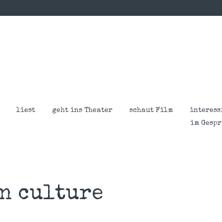
liest
geht ins Theater
schaut Film
interess
im Gesp
n culture