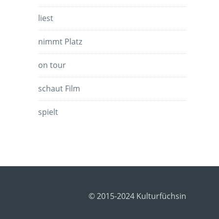
liest
nimmt Platz
on tour
schaut Film
spielt
© 2015-2024 Kulturfüchsin