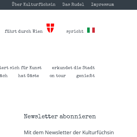
Über Kulturfüchsin
Das Rudel
Impressum
führt durch Wien
spricht
iert sich für Kunst
erkundet die Stadt
räch
hat Gäste
on tour
genießt
Newsletter abonnieren
Mit dem Newsletter der Kulturfüchsin