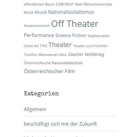
Literatur
öffentlichen Raum
Mak
Menschenrechte
Nationalsozialismus
Musik
MUSA
Off Theater
Niederösterreich
Performance
Science Fiction
Stephansdom
Theater
TAG
Street Art
Theater zum Fürchten
Zweiter Weltkrieg
Weinviertel
Trickfilm
Wien
Österreichische Nationalbibliothek
Österreichischer Film
Kategorien
Allgemein
beschäftigt sich mit der Zukunft