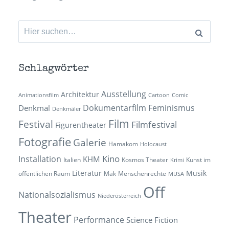
Suchen
nach:
Schlagwörter
Ausstellung
Architektur
Animationsfilm
Cartoon
Comic
Dokumentarfilm
Feminismus
Denkmal
Denkmäler
Film
Festival
Filmfestival
Figurentheater
Fotografie
Galerie
Hamakom
Holocaust
Kino
Installation
KHM
Italien
Kosmos Theater
Kunst im
Krimi
Literatur
Musik
öffentlichen Raum
Mak
Menschenrechte
MUSA
Off
Nationalsozialismus
Niederösterreich
Theater
Performance
Science Fiction