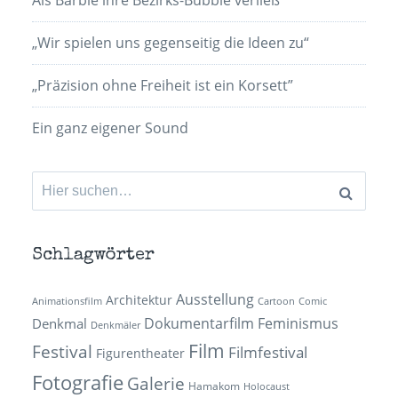
Als Barbie ihre Bezirks-Bubble verließ
„Wir spielen uns gegenseitig die Ideen zu“
„Präzision ohne Freiheit ist ein Korsett”
Ein ganz eigener Sound
Suchen
nach:
Schlagwörter
Ausstellung
Architektur
Animationsfilm
Cartoon
Comic
Dokumentarfilm
Feminismus
Denkmal
Denkmäler
Film
Festival
Filmfestival
Figurentheater
Fotografie
Galerie
Hamakom
Holocaust