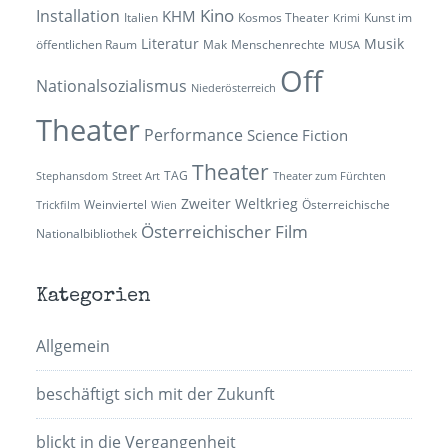
Kino
Installation
KHM
Italien
Kosmos Theater
Kunst im
Krimi
Literatur
Musik
öffentlichen Raum
Mak
Menschenrechte
MUSA
Off
Nationalsozialismus
Niederösterreich
Theater
Performance
Science Fiction
Theater
TAG
Stephansdom
Street Art
Theater zum Fürchten
Zweiter Weltkrieg
Weinviertel
Österreichische
Trickfilm
Wien
Österreichischer Film
Nationalbibliothek
Kategorien
Allgemein
beschäftigt sich mit der Zukunft
blickt in die Vergangenheit