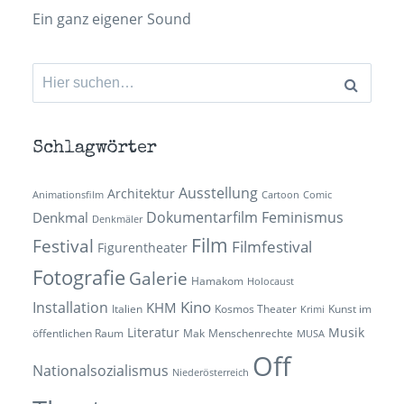
Ein ganz eigener Sound
Suchen
nach:
Schlagwörter
Ausstellung
Architektur
Animationsfilm
Cartoon
Comic
Dokumentarfilm
Feminismus
Denkmal
Denkmäler
Film
Festival
Filmfestival
Figurentheater
Fotografie
Galerie
Hamakom
Holocaust
Kino
Installation
KHM
Italien
Kosmos Theater
Kunst im
Krimi
Literatur
Musik
öffentlichen Raum
Mak
Menschenrechte
MUSA
Off
Nationalsozialismus
Niederösterreich