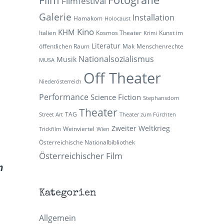
Filmfestival
Galerie
Installation
Hamakom
Holocaust
Kino
KHM
Italien
Kosmos Theater
Kunst im
Krimi
Literatur
öffentlichen Raum
Mak
Menschenrechte
Nationalsozialismus
Musik
MUSA
Off Theater
Niederösterreich
Performance
Science Fiction
Stephansdom
Theater
TAG
Street Art
Theater zum Fürchten
Zweiter Weltkrieg
Weinviertel
Trickfilm
Wien
Österreichische Nationalbibliothek
Österreichischer Film
n
Kategorien
Allgemein