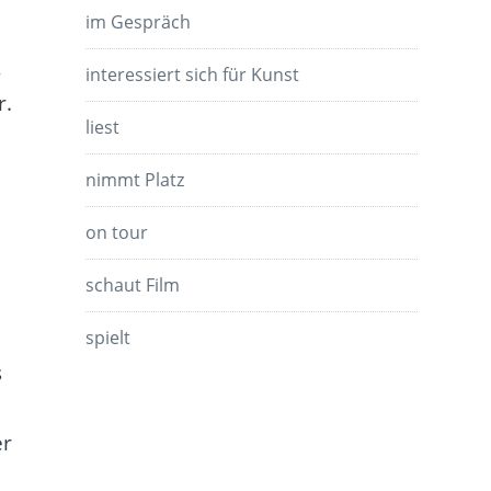
im Gespräch
,
interessiert sich für Kunst
r.
liest
nimmt Platz
on tour
n
schaut Film
spielt
s
er