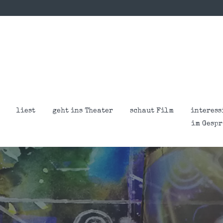
liest
geht ins Theater
schaut Film
interess
im Gesp