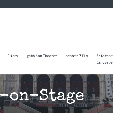
liest
geht ins Theater
schaut Film
interess
im Gesp
-on-Stage