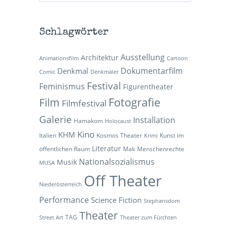
Schlagwörter
Ausstellung
Architektur
Animationsfilm
Cartoon
Dokumentarfilm
Denkmal
Comic
Denkmäler
Festival
Feminismus
Figurentheater
Fotografie
Film
Filmfestival
Galerie
Installation
Hamakom
Holocaust
Kino
KHM
Italien
Kosmos Theater
Kunst im
Krimi
Literatur
öffentlichen Raum
Mak
Menschenrechte
Nationalsozialismus
Musik
MUSA
Off Theater
Niederösterreich
Performance
Science Fiction
Stephansdom
Theater
TAG
Street Art
Theater zum Fürchten