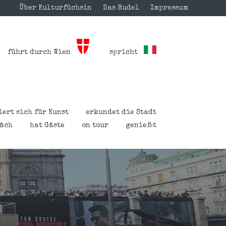
Über Kulturfüchsin
Das Rudel
Impressum
führt durch Wien
spricht
iert sich für Kunst
erkundet die Stadt
räch
hat Gäste
on tour
genießt