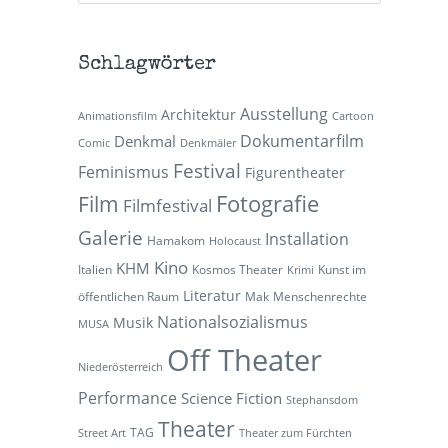
Schlagwörter
Ausstellung
Architektur
Animationsfilm
Cartoon
Dokumentarfilm
Denkmal
Comic
Denkmäler
Festival
Feminismus
Figurentheater
Fotografie
Film
Filmfestival
Galerie
Installation
Hamakom
Holocaust
Kino
KHM
Italien
Kosmos Theater
Kunst im
Krimi
Literatur
öffentlichen Raum
Mak
Menschenrechte
Nationalsozialismus
Musik
MUSA
Off Theater
Niederösterreich
Performance
Science Fiction
Stephansdom
Theater
TAG
Street Art
Theater zum Fürchten