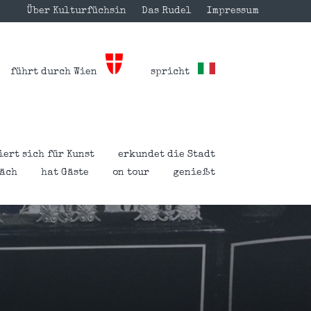
Über Kulturfüchsin
Das Rudel
Impressum
führt durch Wien
spricht
iert sich für Kunst
erkundet die Stadt
räch
hat Gäste
on tour
genießt