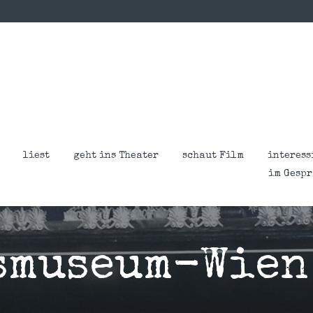
liest
geht ins Theater
schaut Film
interess
im Gesp
smuseum-Wien