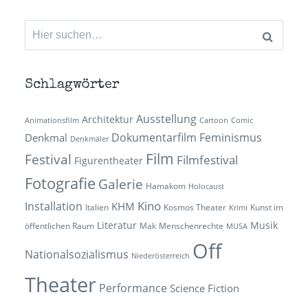
Suchen
nach:
Schlagwörter
Ausstellung
Architektur
Animationsfilm
Cartoon
Comic
Dokumentarfilm
Feminismus
Denkmal
Denkmäler
Film
Festival
Filmfestival
Figurentheater
Fotografie
Galerie
Hamakom
Holocaust
Kino
Installation
KHM
Italien
Kosmos Theater
Kunst im
Krimi
Literatur
Musik
öffentlichen Raum
Mak
Menschenrechte
MUSA
Off
Nationalsozialismus
Niederösterreich
Theater
Performance
Science Fiction