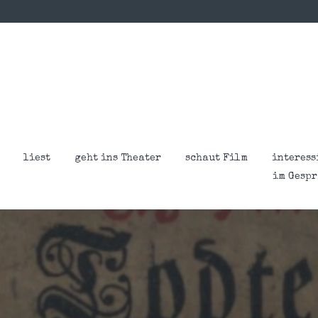
liest
geht ins Theater
schaut Film
interess
im Gesp