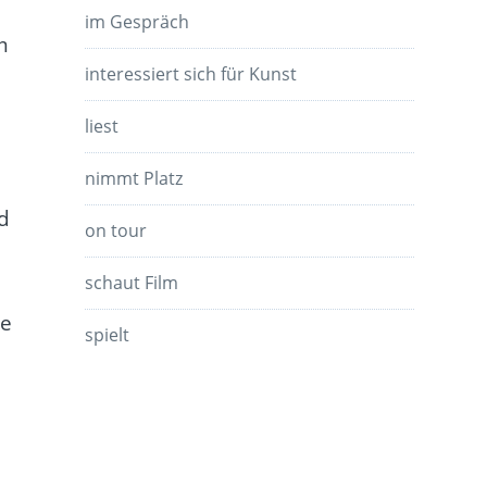
im Gespräch
m
interessiert sich für Kunst
liest
nimmt Platz
d
on tour
schaut Film
ve
spielt
u