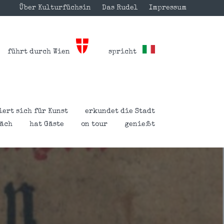
Über Kulturfüchsin
Das Rudel
Impressum
führt durch Wien
spricht
iert sich für Kunst
erkundet die Stadt
räch
hat Gäste
on tour
genießt