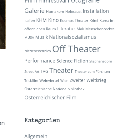
Filmfestival
Galerie
Installation
Hamakom
Holocaust
Kino
KHM
Italien
Kosmos Theater
Kunst im
Krimi
Literatur
öffentlichen Raum
Mak
Menschenrechte
Nationalsozialismus
Musik
MUSA
Off Theater
Niederösterreich
Performance
Science Fiction
Stephansdom
Theater
TAG
Street Art
Theater zum Fürchten
Zweiter Weltkrieg
Weinviertel
Trickfilm
Wien
Österreichische Nationalbibliothek
Österreichischer Film
Kategorien
en
Allgemein