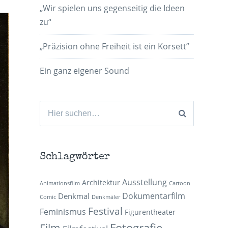
„Wir spielen uns gegenseitig die Ideen
zu“
„Präzision ohne Freiheit ist ein Korsett”
Ein ganz eigener Sound
Suchen
nach:
Schlagwörter
Ausstellung
Architektur
Animationsfilm
Cartoon
Dokumentarfilm
Denkmal
Comic
Denkmäler
Festival
Feminismus
Figurentheater
Fotografie
Film