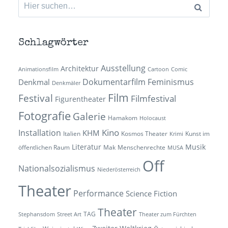
Suchen
nach:
Schlagwörter
Ausstellung
Architektur
Animationsfilm
Cartoon
Comic
Dokumentarfilm
Feminismus
Denkmal
Denkmäler
Film
Festival
Filmfestival
Figurentheater
Fotografie
Galerie
Hamakom
Holocaust
Kino
Installation
KHM
Italien
Kosmos Theater
Kunst im
Krimi
Literatur
Musik
öffentlichen Raum
Mak
Menschenrechte
MUSA
Off
Nationalsozialismus
Niederösterreich
Theater
Performance
Science Fiction
Theater
TAG
Stephansdom
Street Art
Theater zum Fürchten