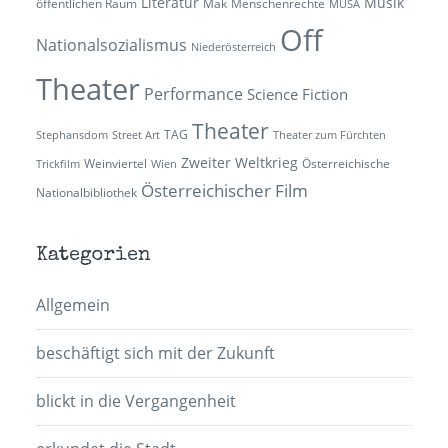
Literatur
Musik
öffentlichen Raum
Mak
Menschenrechte
MUSA
Off
Nationalsozialismus
Niederösterreich
Theater
Performance
Science Fiction
Theater
TAG
Stephansdom
Street Art
Theater zum Fürchten
Zweiter Weltkrieg
Weinviertel
Österreichische
Trickfilm
Wien
Österreichischer Film
Nationalbibliothek
Kategorien
Allgemein
beschäftigt sich mit der Zukunft
blickt in die Vergangenheit