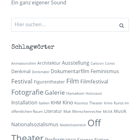
Ein ganz eigener Sound
Suchen
nach:
Schlagwörter
Ausstellung
Architektur
Animationsfilm
Cartoon
Comic
Dokumentarfilm
Feminismus
Denkmal
Denkmäler
Film
Festival
Filmfestival
Figurentheater
Fotografie
Galerie
Hamakom
Holocaust
Kino
Installation
KHM
Italien
Kosmos Theater
Kunst im
Krimi
Literatur
Musik
öffentlichen Raum
Mak
Menschenrechte
MUSA
Off
Nationalsozialismus
Niederösterreich
Theater
Performance
Science Fiction