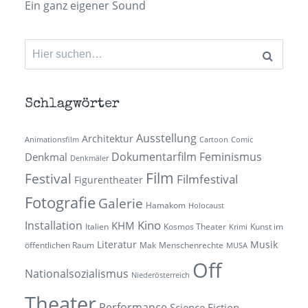
Ein ganz eigener Sound
Suchen
nach:
Schlagwörter
Ausstellung
Architektur
Animationsfilm
Cartoon
Comic
Dokumentarfilm
Feminismus
Denkmal
Denkmäler
Film
Festival
Filmfestival
Figurentheater
Fotografie
Galerie
Hamakom
Holocaust
Kino
Installation
KHM
Italien
Kosmos Theater
Kunst im
Krimi
Literatur
Musik
öffentlichen Raum
Mak
Menschenrechte
MUSA
Off
Nationalsozialismus
Niederösterreich
Theater
Performance
Science Fiction