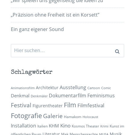
„Wir spielen uns gegenseitig die Ideen zu“
„Präzision ohne Freiheit ist ein Korsett”
Ein ganz eigener Sound
Suchen
nach:
Schlagwörter
Ausstellung
Architektur
Animationsfilm
Cartoon
Comic
Dokumentarfilm
Feminismus
Denkmal
Denkmäler
Film
Festival
Filmfestival
Figurentheater
Fotografie
Galerie
Hamakom
Holocaust
Kino
Installation
KHM
Italien
Kosmos Theater
Kunst im
Krimi
Literatur
Musik
öffentlichen Raum
Mak
Menschenrechte
MUSA