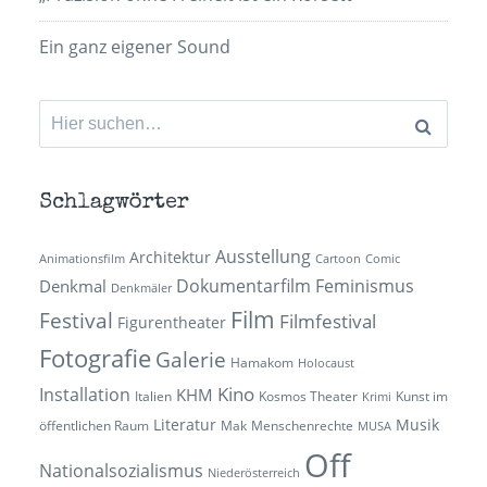
Ein ganz eigener Sound
Suchen
nach:
Schlagwörter
Ausstellung
Architektur
Animationsfilm
Cartoon
Comic
Dokumentarfilm
Feminismus
Denkmal
Denkmäler
Film
Festival
Filmfestival
Figurentheater
Fotografie
Galerie
Hamakom
Holocaust
Kino
Installation
KHM
Italien
Kosmos Theater
Kunst im
Krimi
Literatur
Musik
öffentlichen Raum
Mak
Menschenrechte
MUSA
Off
Nationalsozialismus
Niederösterreich