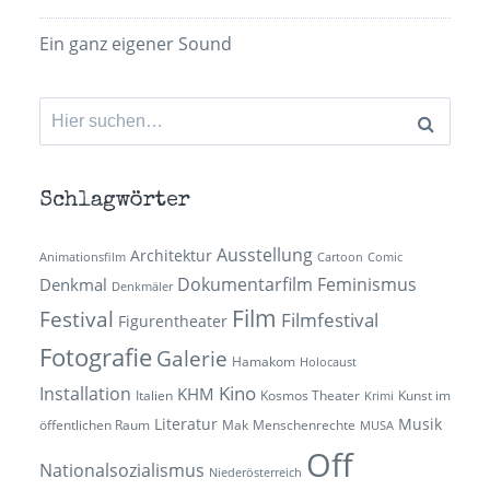
Ein ganz eigener Sound
Suchen
nach:
Schlagwörter
Ausstellung
Architektur
Animationsfilm
Cartoon
Comic
Dokumentarfilm
Feminismus
Denkmal
Denkmäler
Film
Festival
Filmfestival
Figurentheater
Fotografie
Galerie
Hamakom
Holocaust
Kino
Installation
KHM
Italien
Kosmos Theater
Kunst im
Krimi
Literatur
Musik
öffentlichen Raum
Mak
Menschenrechte
MUSA
Off
Nationalsozialismus
Niederösterreich