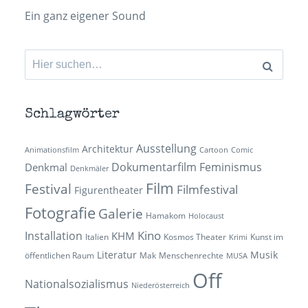
Ein ganz eigener Sound
Suchen
nach:
Schlagwörter
Ausstellung
Architektur
Animationsfilm
Cartoon
Comic
Dokumentarfilm
Feminismus
Denkmal
Denkmäler
Film
Festival
Filmfestival
Figurentheater
Fotografie
Galerie
Hamakom
Holocaust
Kino
Installation
KHM
Italien
Kosmos Theater
Kunst im
Krimi
Literatur
Musik
öffentlichen Raum
Mak
Menschenrechte
MUSA
Off
Nationalsozialismus
Niederösterreich