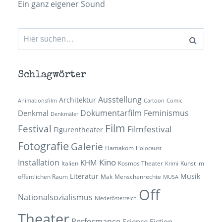
Ein ganz eigener Sound
Suchen
nach:
Schlagwörter
Ausstellung
Architektur
Animationsfilm
Cartoon
Comic
Dokumentarfilm
Feminismus
Denkmal
Denkmäler
Film
Festival
Filmfestival
Figurentheater
Fotografie
Galerie
Hamakom
Holocaust
Kino
Installation
KHM
Italien
Kosmos Theater
Kunst im
Krimi
Literatur
Musik
öffentlichen Raum
Mak
Menschenrechte
MUSA
Off
Nationalsozialismus
Niederösterreich
Theater
Performance
Science Fiction