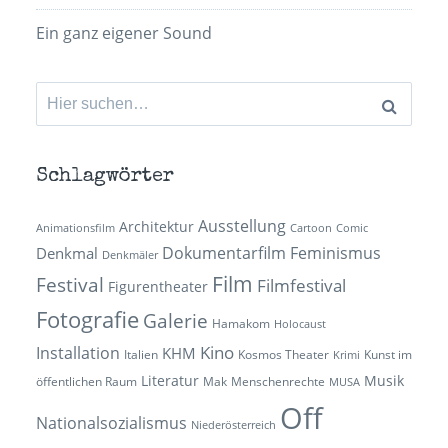
Ein ganz eigener Sound
Suchen
nach:
Schlagwörter
Ausstellung
Architektur
Animationsfilm
Cartoon
Comic
Dokumentarfilm
Feminismus
Denkmal
Denkmäler
Film
Festival
Filmfestival
Figurentheater
Fotografie
Galerie
Hamakom
Holocaust
Kino
Installation
KHM
Italien
Kosmos Theater
Kunst im
Krimi
Literatur
Musik
öffentlichen Raum
Mak
Menschenrechte
MUSA
Off
Nationalsozialismus
Niederösterreich