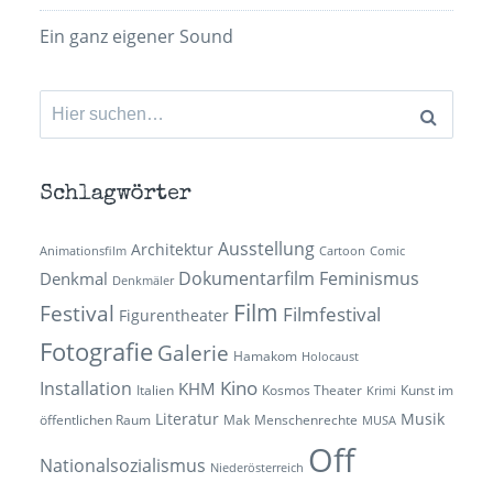
Ein ganz eigener Sound
Suchen
nach:
Schlagwörter
Ausstellung
Architektur
Animationsfilm
Cartoon
Comic
Dokumentarfilm
Feminismus
Denkmal
Denkmäler
Film
Festival
Filmfestival
Figurentheater
Fotografie
Galerie
Hamakom
Holocaust
Kino
Installation
KHM
Italien
Kosmos Theater
Kunst im
Krimi
Literatur
Musik
öffentlichen Raum
Mak
Menschenrechte
MUSA
Off
Nationalsozialismus
Niederösterreich