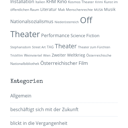
Kino
Installation
KHM
Italien
Kosmos Theater
Kunst im
Krimi
Literatur
Musik
öffentlichen Raum
Mak
Menschenrechte
MUSA
Off
Nationalsozialismus
Niederösterreich
Theater
Performance
Science Fiction
Theater
TAG
Stephansdom
Street Art
Theater zum Fürchten
Zweiter Weltkrieg
Weinviertel
Österreichische
Trickfilm
Wien
Österreichischer Film
Nationalbibliothek
Kategorien
Allgemein
beschäftigt sich mit der Zukunft
blickt in die Vergangenheit