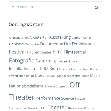
Suchen
nach:
Schlagwörter
Ausstellung
Architektur
Animationsfilm
Cartoon
Comic
Dokumentarfilm
Feminismus
Denkmal
Denkmäler
Film
Festival
Filmfestival
Figurentheater
Fotografie
Galerie
Hamakom
Holocaust
Kino
Installation
KHM
Italien
Kosmos Theater
Kunst im
Krimi
Literatur
Musik
öffentlichen Raum
Mak
Menschenrechte
MUSA
Off
Nationalsozialismus
Niederösterreich
Theater
Performance
Science Fiction
Theater
TAG
Stephansdom
Street Art
Theater zum Fürchten