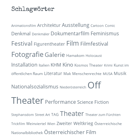
Schlagwörter
Ausstellung
Architektur
Animationsfilm
Cartoon
Comic
Dokumentarfilm
Feminismus
Denkmal
Denkmäler
Film
Festival
Filmfestival
Figurentheater
Fotografie
Galerie
Hamakom
Holocaust
Kino
Installation
KHM
Italien
Kosmos Theater
Kunst im
Krimi
Literatur
Musik
öffentlichen Raum
Mak
Menschenrechte
MUSA
Off
Nationalsozialismus
Niederösterreich
Theater
Performance
Science Fiction
Theater
TAG
Stephansdom
Street Art
Theater zum Fürchten
Zweiter Weltkrieg
Weinviertel
Österreichische
Trickfilm
Wien
Österreichischer Film
Nationalbibliothek