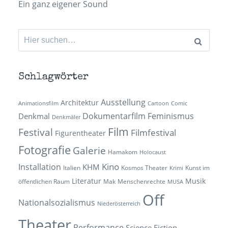
Ein ganz eigener Sound
Suchen
nach:
Schlagwörter
Ausstellung
Architektur
Animationsfilm
Cartoon
Comic
Dokumentarfilm
Feminismus
Denkmal
Denkmäler
Film
Festival
Filmfestival
Figurentheater
Fotografie
Galerie
Hamakom
Holocaust
Kino
Installation
KHM
Italien
Kosmos Theater
Kunst im
Krimi
Literatur
Musik
öffentlichen Raum
Mak
Menschenrechte
MUSA
Off
Nationalsozialismus
Niederösterreich
Theater
Performance
Science Fiction