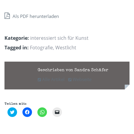
Als PDF herunterladen
Kategorie:
interessiert sich für Kunst
Tagged in:
Fotografie
,
Westlicht
Geschrieben von Sandra Schäfer
Alle Artikel
Webseite
Teilen mit:
Klick,
Klick,
Klicken,
Klicken,
um
um
um
um
über
auf
auf
einem
Twitter
Facebook
WhatsApp
Freund
zu
zu
zu
einen
teilen
teilen
teilen
Link