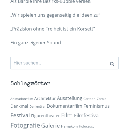
Als Barbie ihre Bezirks-Bubble verließ
„Wir spielen uns gegenseitig die Ideen zu“
„Präzision ohne Freiheit ist ein Korsett”
Ein ganz eigener Sound
Suchen
nach:
Schlagwörter
Ausstellung
Architektur
Animationsfilm
Cartoon
Comic
Dokumentarfilm
Feminismus
Denkmal
Denkmäler
Film
Festival
Filmfestival
Figurentheater
Fotografie
Galerie
Hamakom
Holocaust