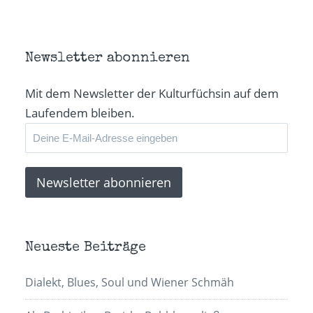
(Wird
(Wird
(Wird
per
in
in
in
E-
neuem
neuem
neuem
Mail
Fenster
Fenster
Fenster
zu
geöffnet)
geöffnet)
geöffnet)
senden
(Wird
in
Newsletter abonnieren
neuem
Fenster
geöffnet)
Mit dem Newsletter der Kulturfüchsin auf dem
Laufendem bleiben.
Neueste Beiträge
Dialekt, Blues, Soul und Wiener Schmäh