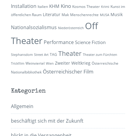
Kino
Installation
KHM
Italien
Kosmos Theater
Kunst im
Krimi
Literatur
Musik
öffentlichen Raum
Mak
Menschenrechte
MUSA
Off
Nationalsozialismus
Niederösterreich
Theater
Performance
Science Fiction
Theater
TAG
Stephansdom
Street Art
Theater zum Fürchten
Zweiter Weltkrieg
Weinviertel
Österreichische
Trickfilm
Wien
Österreichischer Film
Nationalbibliothek
Kategorien
Allgemein
beschäftigt sich mit der Zukunft
blickt in die Vergangenheit