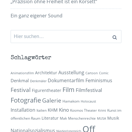
„Präzision ohne Freiheit ist ein Korsett”
Ein ganz eigener Sound
Suchen
nach:
Schlagwörter
Ausstellung
Architektur
Animationsfilm
Cartoon
Comic
Dokumentarfilm
Feminismus
Denkmal
Denkmäler
Film
Festival
Filmfestival
Figurentheater
Fotografie
Galerie
Hamakom
Holocaust
Kino
Installation
KHM
Italien
Kosmos Theater
Kunst im
Krimi
Literatur
Musik
öffentlichen Raum
Mak
Menschenrechte
MUSA
Off
Nationalsozialismus
Niederösterreich