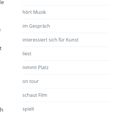
le
hört Musik
im Gespräch
e
interessiert sich für Kunst
t
liest
nimmt Platz
on tour
schaut Film
spielt
ch
h