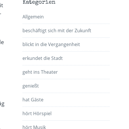
Kategorien
it
r
Allgemein
h
beschäftigt sich mit der Zukunft
le
blickt in die Vergangenheit
erkundet die Stadt
geht ins Theater
genießt
hat Gäste
äg
hört Hörspiel
hört Musik