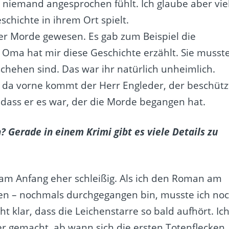
h niemand angesprochen fühlt. Ich glaube aber vie
schichte in ihrem Ort spielt.
rer Morde gewesen. Es gab zum Beispiel die
ma hat mir diese Geschichte erzählt. Sie musst
chehen sind. Das war ihr natürlich unheimlich.
k, da vorne kommt der Herr Engleder, der beschütz
, dass er es war, der die Morde begangen hat.
? Gerade in einem Krimi gibt es viele Details zu
am Anfang eher schleißig. Als ich den Roman am
en – nochmals durchgegangen bin, musste ich no
t klar, dass die Leichenstarre so bald aufhört. Ic
r gemacht, ab wann sich die ersten Totenflecken