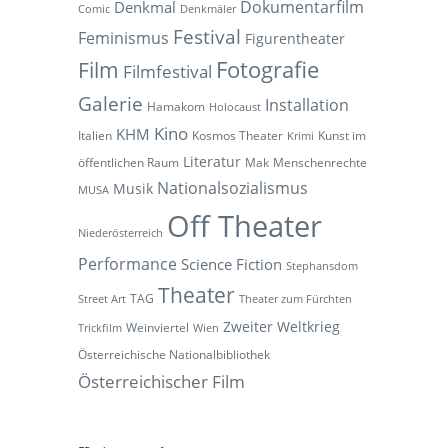
Dokumentarfilm
Denkmal
Comic
Denkmäler
Festival
Feminismus
Figurentheater
Fotografie
Film
Filmfestival
Galerie
Installation
Hamakom
Holocaust
Kino
KHM
Italien
Kosmos Theater
Kunst im
Krimi
Literatur
öffentlichen Raum
Mak
Menschenrechte
Nationalsozialismus
Musik
MUSA
Off Theater
Niederösterreich
Performance
Science Fiction
Stephansdom
Theater
TAG
Street Art
Theater zum Fürchten
Zweiter Weltkrieg
Weinviertel
Trickfilm
Wien
Österreichische Nationalbibliothek
Österreichischer Film