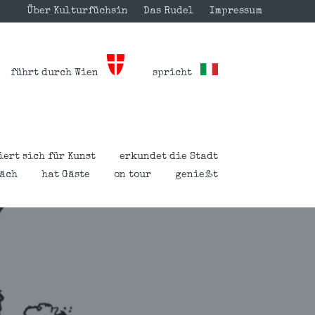
Über Kulturfüchsin
Das Rudel
Impressum
führt durch Wien
spricht
iert sich für Kunst
erkundet die Stadt
räch
hat Gäste
on tour
genießt