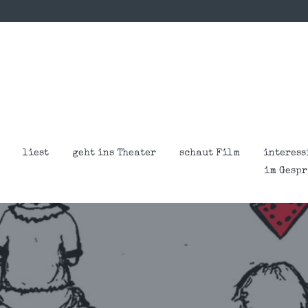
liest
geht ins Theater
schaut Film
interess
im Gesp