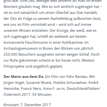
groß war. Eine Zeit, weniger weit entfernt als man im ersten
Moment glauben mag. Wie es sich wirklich zugetragen hat –
ob es sich tatsächlich um einen Überfall aus Gier handelt,
der Ötzi als Folge zu seinem Rachefeldzug aufbrechen lässt,
wie uns im Film vermittelt wird – wird sich auf immer
unserem Wissen entziehen. Der Einzige, der weiß, wie es
sich zugetragen hat, schläft als weltweit am besten
konservierte Feuchtmumie in einer Kühlkammer im
Archäologiemuseum in Bozen den Blicken von jährlich
250.000 Besuchern ausgesetzt seinen ewigen Schlaf. Doch
zur Ruhe gekommen scheint er bis heute nicht. Weitere
Filmprojekte sind angeblich geplant.
Der Mann aus dem Eis.
Ein Film von Felix Randau. Mit
Jürgen Vogel, Susanne Wuest, Violetta Schurawlow, André
Hennicke, Franco Nero, Anna F. uv.m. Deutschland/Italien/
Österreich 2017. 93 Minuten.
Kinostart: 7. Dezember 2017