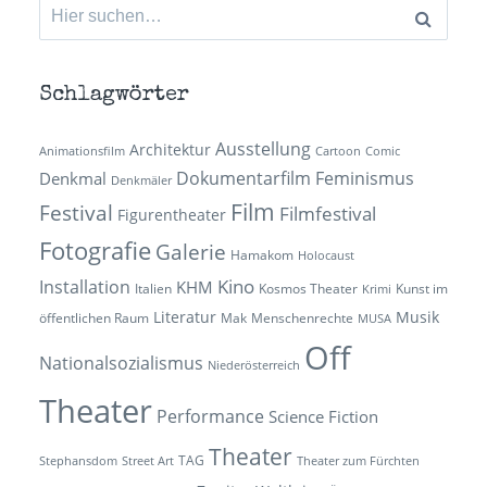
Suchen
nach:
Schlagwörter
Ausstellung
Architektur
Animationsfilm
Cartoon
Comic
Dokumentarfilm
Feminismus
Denkmal
Denkmäler
Film
Festival
Filmfestival
Figurentheater
Fotografie
Galerie
Hamakom
Holocaust
Kino
Installation
KHM
Italien
Kosmos Theater
Kunst im
Krimi
Literatur
Musik
öffentlichen Raum
Mak
Menschenrechte
MUSA
Off
Nationalsozialismus
Niederösterreich
Theater
Performance
Science Fiction
Theater
TAG
Stephansdom
Street Art
Theater zum Fürchten