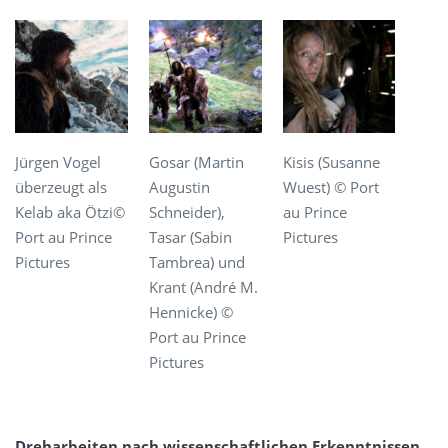
Jürgen Vogel
Gosar (Martin
Kisis (Susanne
überzeugt als
Augustin
Wuest) © Port
Kelab aka Ötzi©
Schneider),
au Prince
Port au Prince
Tasar (Sabin
Pictures
Pictures
Tambrea) und
Krant (André M.
Hennicke) ©
Port au Prince
Pictures
Dreharbeiten nach wissenschaftlichen Erkenntnissen