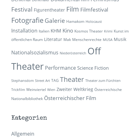
Denkmäler
Film
Festival
Filmfestival
Figurentheater
Fotografie
Galerie
Hamakom
Holocaust
Kino
Installation
KHM
Italien
Kosmos Theater
Kunst im
Krimi
Literatur
Musik
öffentlichen Raum
Mak
Menschenrechte
MUSA
Off
Nationalsozialismus
Niederösterreich
Theater
Performance
Science Fiction
Theater
TAG
Stephansdom
Street Art
Theater zum Fürchten
Zweiter Weltkrieg
Weinviertel
Österreichische
Trickfilm
Wien
Österreichischer Film
Nationalbibliothek
Kategorien
Allgemein