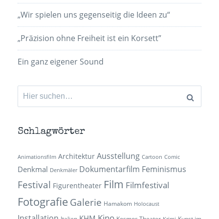
„Wir spielen uns gegenseitig die Ideen zu“
„Präzision ohne Freiheit ist ein Korsett”
Ein ganz eigener Sound
Suchen
nach:
Schlagwörter
Ausstellung
Architektur
Animationsfilm
Cartoon
Comic
Dokumentarfilm
Feminismus
Denkmal
Denkmäler
Film
Festival
Filmfestival
Figurentheater
Fotografie
Galerie
Hamakom
Holocaust
Kino
Installation
KHM
Italien
Kosmos Theater
Kunst im
Krimi