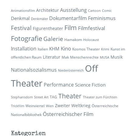
Ausstellung
Architektur
Animationsfilm
Cartoon
Comic
Dokumentarfilm
Feminismus
Denkmal
Denkmäler
Film
Festival
Filmfestival
Figurentheater
Fotografie
Galerie
Hamakom
Holocaust
Kino
Installation
KHM
Italien
Kosmos Theater
Kunst im
Krimi
Literatur
Musik
öffentlichen Raum
Mak
Menschenrechte
MUSA
Off
Nationalsozialismus
Niederösterreich
Theater
Performance
Science Fiction
Theater
TAG
Stephansdom
Street Art
Theater zum Fürchten
Zweiter Weltkrieg
Weinviertel
Österreichische
Trickfilm
Wien
Österreichischer Film
Nationalbibliothek
Kategorien