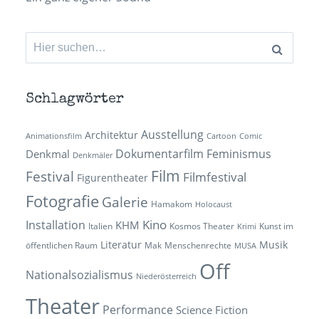
Suchen
nach:
Schlagwörter
Ausstellung
Architektur
Animationsfilm
Cartoon
Comic
Dokumentarfilm
Feminismus
Denkmal
Denkmäler
Film
Festival
Filmfestival
Figurentheater
Fotografie
Galerie
Hamakom
Holocaust
Kino
Installation
KHM
Italien
Kosmos Theater
Kunst im
Krimi
Literatur
Musik
öffentlichen Raum
Mak
Menschenrechte
MUSA
Off
Nationalsozialismus
Niederösterreich
Theater
Performance
Science Fiction