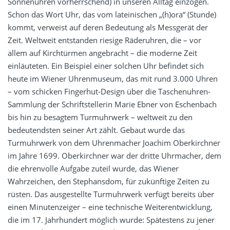
Sonnenuhren vorherrschend) in unseren Alltag einzogen.
Schon das Wort Uhr, das vom lateinischen „(h)ora“ (Stunde)
kommt, verweist auf deren Bedeutung als Messgerät der
Zeit. Weltweit entstanden riesige Räderuhren, die – vor
allem auf Kirchtürmen angebracht – die moderne Zeit
einläuteten. Ein Beispiel einer solchen Uhr befindet sich
heute im Wiener Uhrenmuseum, das mit rund 3.000 Uhren
– vom schicken Fingerhut-Design über die Taschenuhren-
Sammlung der Schriftstellerin Marie Ebner von Eschenbach
bis hin zu besagtem Turmuhrwerk – weltweit zu den
bedeutendsten seiner Art zählt. Gebaut wurde das
Turmuhrwerk von dem Uhrenmacher Joachim Oberkirchner
im Jahre 1699. Oberkirchner war der dritte Uhrmacher, dem
die ehrenvolle Aufgabe zuteil wurde, das Wiener
Wahrzeichen, den Stephansdom, für zukünftige Zeiten zu
rüsten. Das ausgestellte Turmuhrwerk verfügt bereits über
einen Minutenzeiger – eine technische Weiterentwicklung,
die im 17. Jahrhundert möglich wurde: Spätestens zu jener