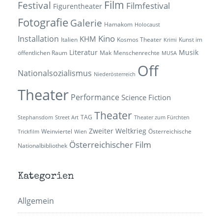
Film
Festival
Filmfestival
Figurentheater
Fotografie
Galerie
Hamakom
Holocaust
Kino
Installation
KHM
Italien
Kosmos Theater
Kunst im
Krimi
Literatur
Musik
öffentlichen Raum
Mak
Menschenrechte
MUSA
Off
Nationalsozialismus
Niederösterreich
Theater
Performance
Science Fiction
Theater
TAG
Stephansdom
Street Art
Theater zum Fürchten
Zweiter Weltkrieg
Weinviertel
Österreichische
Trickfilm
Wien
Österreichischer Film
Nationalbibliothek
Kategorien
Allgemein