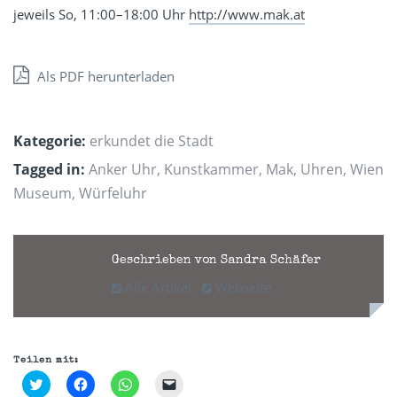
jeweils So, 11:00–18:00 Uhr
http://www.mak.at
Als PDF herunterladen
Kategorie:
erkundet die Stadt
Tagged in:
Anker Uhr
,
Kunstkammer
,
Mak
,
Uhren
,
Wien
Museum
,
Würfeluhr
Geschrieben von Sandra Schäfer
Alle Artikel
Webseite
Teilen mit:
Klick,
Klick,
Klicken,
Klicken,
um
um
um
um