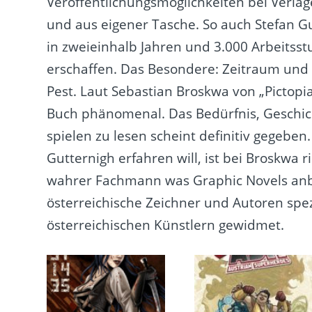
Veröffentlichungsmöglichkeiten bei Verlage
und aus eigener Tasche. So auch Stefan Gut
in zweieinhalb Jahren und 3.000 Arbeitss
erschaffen. Das Besondere: Zeitraum und 
Pest. Laut Sebastian Broskwa von „Pictopia“
Buch phänomenal. Das Bedürfnis, Geschich
spielen zu lesen scheint definitiv gegebe
Gutternigh erfahren will, ist bei Broskwa r
wahrer Fachmann was Graphic Novels anb
österreichische Zeichner und Autoren spez
österreichischen Künstlern gewidmet.