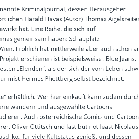
genannte Kriminaljournal, dessen Herausgeber
tlichen Harald Havas (Autor) Thomas Aigelsreite
wirkt hat. Eine Reihe, die sich auf
e eines gemeinsam haben: Schauplatz
 Wien. Fröhlich hat mittlerweile aber auch schon 
rojekt erschienen ist beispielsweise „Blue Jeans,
sten „Elenden“, als der sich der vom Leben schw
umnist Hermes Phettberg selbst bezeichnet.
e“ erhältlich. Wer hier einkauft kann zudem durc
lerie wandern und ausgewählte Cartoons
tudieren. Auch österreichische Comic- und Cartoon
r, Oliver Ottitsch und last but not least Nicolaus
laschko
„
für viele Kultstatus genießt und dessen