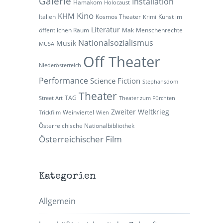
Galerie
Installation
Hamakom
Holocaust
Kino
KHM
Italien
Kosmos Theater
Kunst im
Krimi
Literatur
öffentlichen Raum
Mak
Menschenrechte
Nationalsozialismus
Musik
MUSA
Off Theater
Niederösterreich
Performance
Science Fiction
Stephansdom
Theater
TAG
Street Art
Theater zum Fürchten
Zweiter Weltkrieg
Weinviertel
Trickfilm
Wien
Österreichische Nationalbibliothek
Österreichischer Film
Kategorien
Allgemein