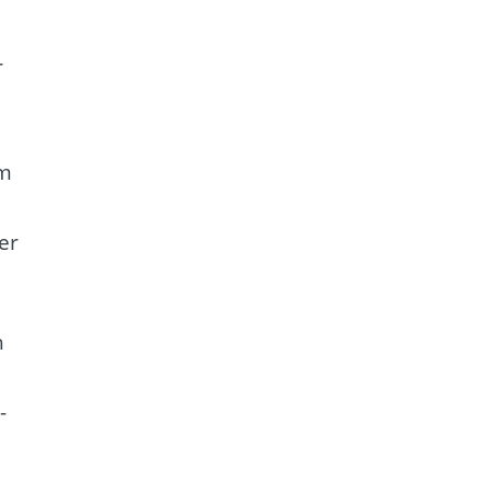
r
am
er
h
-