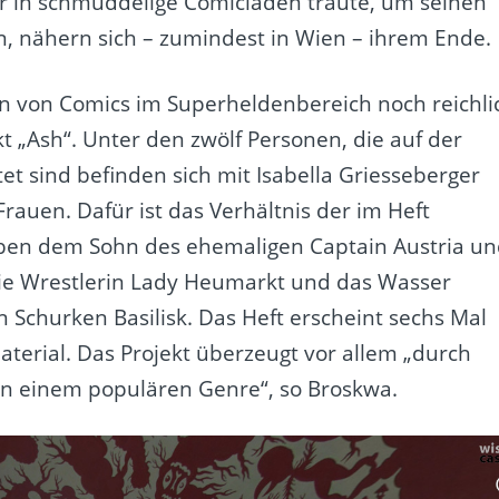
ur in schmuddelige Comicläden traute, um seinen
, nähern sich – zumindest in Wien – ihrem Ende.
on von Comics im Superheldenbereich noch reichli
t „Ash“. Unter den zwölf Personen, die auf der
t sind befinden sich mit Isabella Griesseberger
auen. Dafür ist das Verhältnis der im Heft
ben dem Sohn des ehemaligen Captain Austria u
e Wrestlerin Lady Heumarkt und das Wasser
churken Basilisk. Das Heft erscheint sechs Mal
erial. Das Projekt überzeugt vor allem „durch
 in einem populären Genre“, so Broskwa.