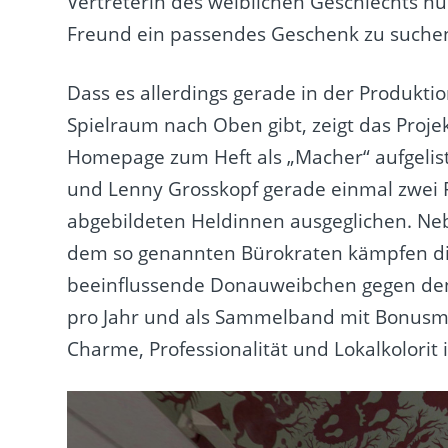
Vertreterin des weiblichen Geschlechts n
Freund ein passendes Geschenk zu suchen
Dass es allerdings gerade in der Produkti
Spielraum nach Oben gibt, zeigt das Projek
Homepage zum Heft als „Macher“ aufgeliste
und Lenny Grosskopf gerade einmal zwei Fr
abgebildeten Heldinnen ausgeglichen. Ne
dem so genannten Bürokraten kämpfen di
beeinflussende Donauweibchen gegen den S
pro Jahr und als Sammelband mit Bonusmat
Charme, Professionalität und Lokalkolorit