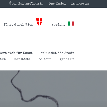
Über Kulturfüchsin
Das Rudel
Impressum
führt durch Wien
spricht
iert sich für Kunst
erkundet die Stadt
räch
hat Gäste
on tour
genießt