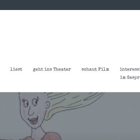
liest
geht ins Theater
schaut Film
interess
im Gesp