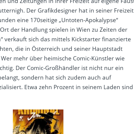
n und Zeitungen in ihrer Freizeit auf eigene Faus
ternigh. Der Grafikdesigner hat in seiner Freizeit
tunden eine 170seitige „Untoten-Apokalypse“
Ort der Handlung spielen in Wien zu Zeiten der
 verkauft sich das mittels Kickstarter finanzierte
ten, die in Österreich und seiner Hauptstadt
n. Wer mehr über heimische Comic-Künstler wie
ichtig. Der Comic-Großhändler ist nicht nur ein
elangt, sondern hat sich zudem auch auf
ialisiert. Etwa zehn Prozent in seinem Laden sind