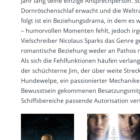
Jahr lang seine einzige Ansprechperson. S
Dornröschenschlaf erwacht und die Welt
folgt ist ein Beziehungsdrama, in dem es 
– humorvollen Momenten fehlt, jedoch irg
Vielschreiber Nicolaus Sparks das Genre g
romantische Beziehung weder an Pathos 
Als sich die Fehlfunktionen häufen verlan
der schüchterne Jim, der über weite Stre
Hundewelpe, ein passionierter Mechaniker 
Bewusstsein gekommenen Besatzungsmitgli
Schiffsbereiche passende Autorisation ver