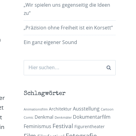
„Wir spielen uns gegenseitig die Ideen
zu“
„Präzision ohne Freiheit ist ein Korsett”
m
Ein ganz eigener Sound
Suchen
nach:
Schlagwörter
er
zt
Ausstellung
Architektur
Animationsfilm
Cartoon
t
Dokumentarfilm
Denkmal
Comic
Denkmäler
Festival
Feminismus
in
Figurentheater
Fotografie
Film