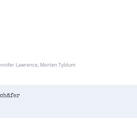
ennifer Lawrence
,
Morten Tyldum
chäfer