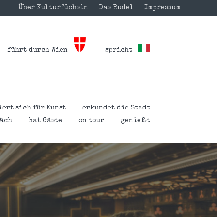
Über Kulturfüchsin
Das Rudel
Impressum
führt durch Wien
spricht
iert sich für Kunst
erkundet die Stadt
räch
hat Gäste
on tour
genießt