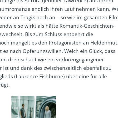
o lange bis Aurora (Jennifer Lawrence) aus ihrem
raumromanze endlich ihren Lauf nehmen kann. W
weder an Tragik noch an – so wie im gesamten Fil
endwie so wirkt als hätte Romantik-Geschichten-
ewechselt. Bis zum Schluss entbehrt die
noch mangelt es den Protagonisten an Heldenmut
gt es nach Opferungswillen. Welch ein Glück, dass
cken dreinschaut wie ein verlorengegangener
ist und dank des zwischenzeitlich ebenfalls zu
eds (Laurence Fishburne) über eine für alle
fügt.