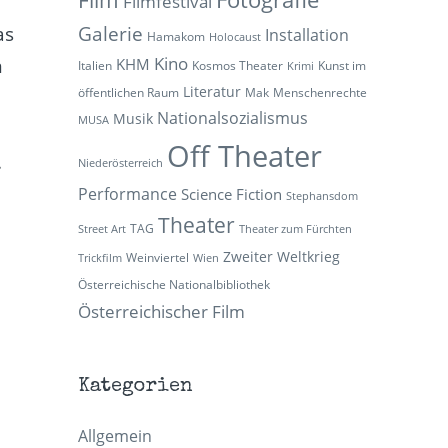
Filmfestival
Galerie
as
Installation
Hamakom
Holocaust
Kino
m
KHM
Italien
Kosmos Theater
Kunst im
Krimi
Literatur
öffentlichen Raum
Mak
Menschenrechte
Nationalsozialismus
Musik
MUSA
Off Theater
.
Niederösterreich
Performance
Science Fiction
Stephansdom
Theater
TAG
Street Art
Theater zum Fürchten
Zweiter Weltkrieg
Weinviertel
Trickfilm
Wien
Österreichische Nationalbibliothek
Österreichischer Film
Kategorien
Allgemein