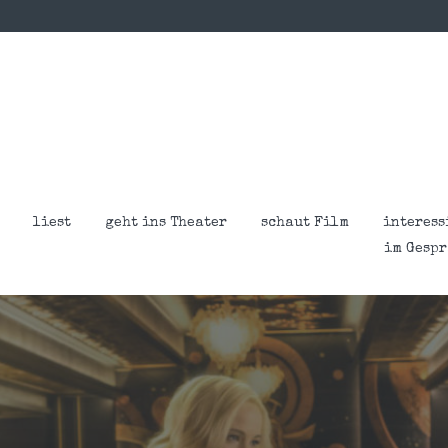
liest
geht ins Theater
schaut Film
interess
im Gesp