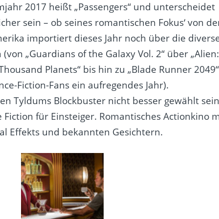
ilmjahr 2017 heißt „Passengers“ und unterscheidet
 sicher sein – ob seines romantischen Fokus‘ von d
erika importiert dieses Jahr noch über die divers
von „Guardians of the Galaxy Vol. 2“ über „Alien
 Thousand Planets“ bis hin zu „Blade Runner 2049“
nce-Fiction-Fans ein aufregendes Jahr).
en Tyldums Blockbuster nicht besser gewählt sein
 Fiction für Einsteiger. Romantisches Actionkino m
l Effekts und bekannten Gesichtern.