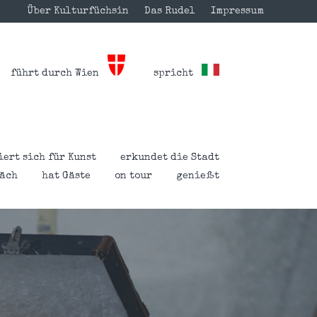
Über Kulturfüchsin
Das Rudel
Impressum
führt durch Wien
spricht
iert sich für Kunst
erkundet die Stadt
räch
hat Gäste
on tour
genießt