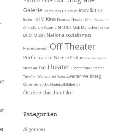
Filmfestival
Galerie
Installation
Hamakom
Holocaust
Kino
KHM
Italien
Kosmos Theater
Kunst im
Krimi
r
Literatur
öffentlichen Raum
Mak
Menschenrechte
Nationalsozialismus
Musik
MUSA
Off Theater
Niederösterreich
Performance
Science Fiction
Stephansdom
Theater
TAG
Street Art
Theater zum Fürchten
Zweiter Weltkrieg
Weinviertel
Trickfilm
Wien
on
Österreichische Nationalbibliothek
Österreichischer Film
er
Kategorien
ie
Allgemein