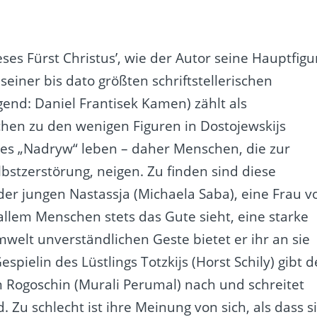
eses Fürst Christus’, wie der Autor seine Hauptfigu
seiner bis dato größten schriftstellerischen
end: Daniel Frantisek Kamen) zählt als
hen zu den wenigen Figuren in Dostojewskijs
es „Nadryw“ leben – daher Menschen, die zur
lbstzerstörung, neigen. Zu finden sind diese
 der jungen Nastassja (Michaela Saba), eine Frau v
 allem Menschen stets das Gute sieht, eine starke
mwelt unverständlichen Geste bietet er ihr an sie
pielin des Lüstlings Totzkijs (Horst Schily) gibt d
n Rogoschin (Murali Perumal) nach und schreitet
Zu schlecht ist ihre Meinung von sich, als dass s