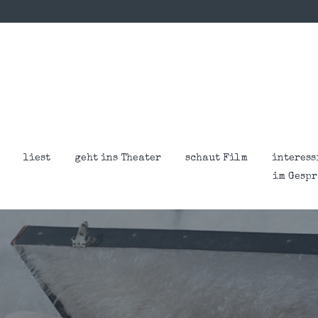
liest
geht ins Theater
schaut Film
interess
im Gesp