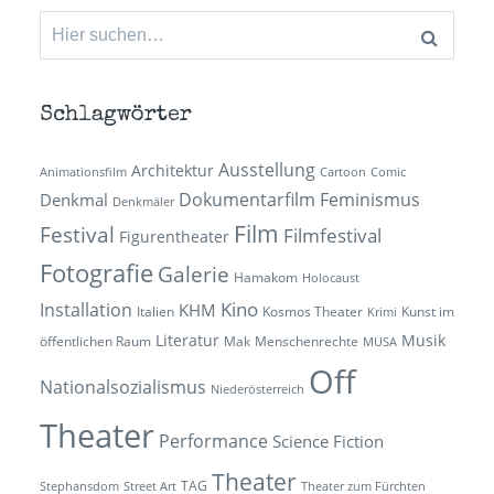
Suchen
nach:
Schlagwörter
Ausstellung
Architektur
Animationsfilm
Cartoon
Comic
Dokumentarfilm
Feminismus
Denkmal
Denkmäler
Film
Festival
Filmfestival
Figurentheater
Fotografie
Galerie
Hamakom
Holocaust
Kino
Installation
KHM
Italien
Kosmos Theater
Kunst im
Krimi
Literatur
Musik
öffentlichen Raum
Mak
Menschenrechte
MUSA
Off
Nationalsozialismus
Niederösterreich
Theater
Performance
Science Fiction
Theater
TAG
Stephansdom
Street Art
Theater zum Fürchten