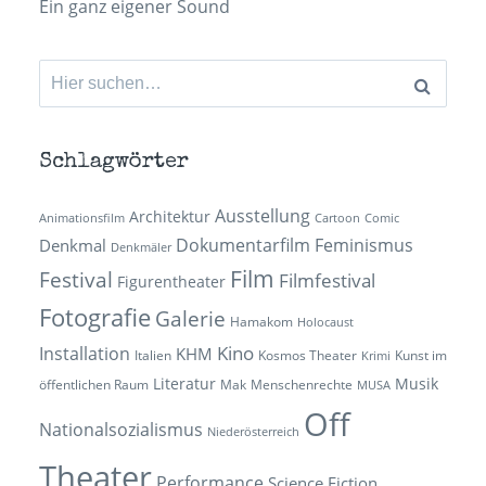
Ein ganz eigener Sound
Suchen
nach:
Schlagwörter
Ausstellung
Architektur
Animationsfilm
Cartoon
Comic
Dokumentarfilm
Feminismus
Denkmal
Denkmäler
Film
Festival
Filmfestival
Figurentheater
Fotografie
Galerie
Hamakom
Holocaust
Kino
Installation
KHM
Italien
Kosmos Theater
Kunst im
Krimi
Literatur
Musik
öffentlichen Raum
Mak
Menschenrechte
MUSA
Off
Nationalsozialismus
Niederösterreich
Theater
Performance
Science Fiction