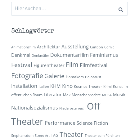
Suchen
nach:
Schlagwörter
Ausstellung
Architektur
Animationsfilm
Cartoon
Comic
Dokumentarfilm
Feminismus
Denkmal
Denkmäler
Film
Festival
Filmfestival
Figurentheater
Fotografie
Galerie
Hamakom
Holocaust
Kino
Installation
KHM
Italien
Kosmos Theater
Kunst im
Krimi
Literatur
Musik
öffentlichen Raum
Mak
Menschenrechte
MUSA
Off
Nationalsozialismus
Niederösterreich
Theater
Performance
Science Fiction
Theater
TAG
Stephansdom
Street Art
Theater zum Fürchten