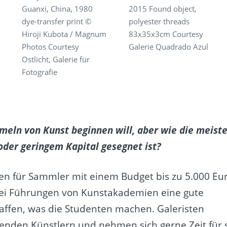
Guanxi, China, 1980
2015 Found object,
dye-transfer print ©
polyester threads
Hiroji Kubota / Magnum
83x35x3cm Courtesy
Photos Courtesy
Galerie Quadrado Azul
Ostlicht, Galerie für
Fotografie
eln von Kunst beginnen will, aber wie die meist
oder geringem Kapital gesegnet ist?
en für Sammler mit einem Budget bis zu 5.000 Eu
ei Führungen von Kunstakademien eine gute
haffen, was die Studenten machen. Galeristen
enden Künstlern und nehmen sich gerne Zeit für 