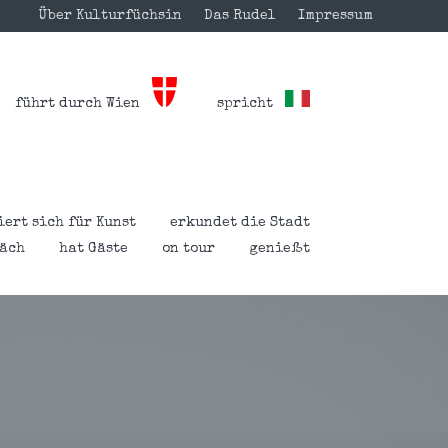
Über Kulturfüchsin
Das Rudel
Impressum
führt durch Wien
spricht
iert sich für Kunst
erkundet die Stadt
räch
hat Gäste
on tour
genießt