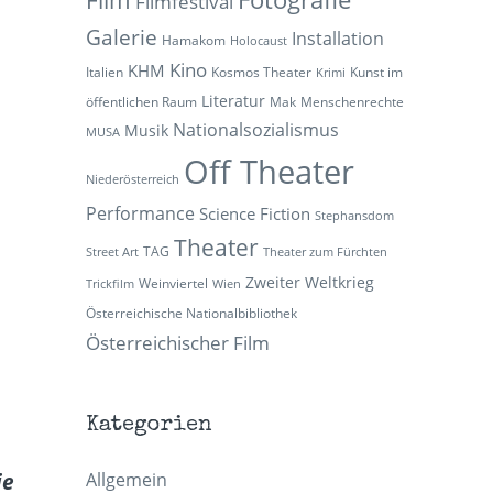
Filmfestival
Galerie
Installation
Hamakom
Holocaust
Kino
KHM
Italien
Kosmos Theater
Kunst im
Krimi
Literatur
öffentlichen Raum
Mak
Menschenrechte
Nationalsozialismus
Musik
MUSA
Off Theater
Niederösterreich
Performance
Science Fiction
Stephansdom
Theater
TAG
Street Art
Theater zum Fürchten
Zweiter Weltkrieg
Weinviertel
Trickfilm
Wien
Österreichische Nationalbibliothek
Österreichischer Film
Kategorien
ie
Allgemein