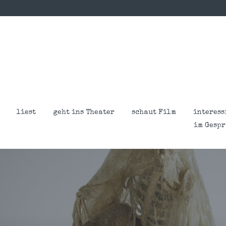
liest
geht ins Theater
schaut Film
interess
im Gesp